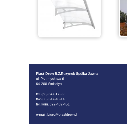
Plast-Drew B.Z.Rozynek Spółka Jawna
ul. Przemysłowa 6
64-200 Wolsztyn
tel. (68) 347-17-99
fax (68) 347-40-14
tel. kom. 692-432-451
e-mail: biuro@plastdrew.pl