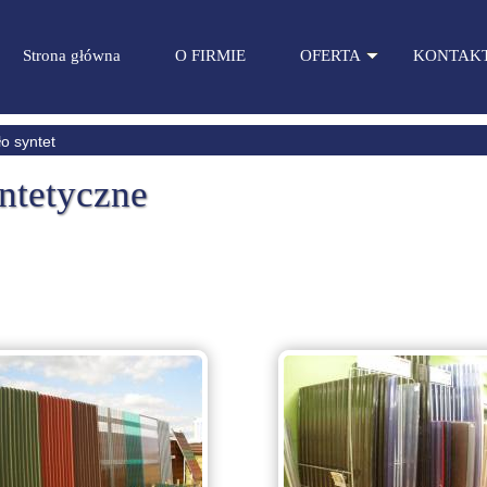
Strona główna
O FIRMIE
OFERTA
KONTAK
ło syntet
yntetyczne