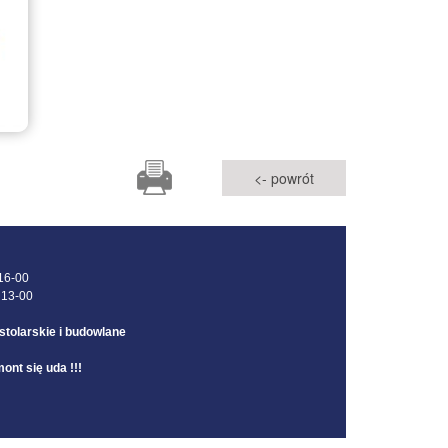
<- powrót
 16-00
 13-00
tolarskie i budowlane
ont się uda !!!